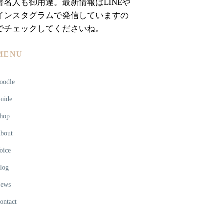
著名人も御用達。最新情報はLINEや
インスタグラムで発信していますの
でチェックしてくださいね。
MENU
oodle
uide
hop
bout
oice
log
ews
ontact