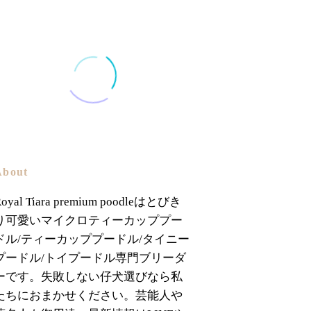
About
Royal Tiara premium poodleはとびき
り可愛いマイクロティーカッププー
ドル/ティーカッププードル/タイニー
プードル/トイプードル専門ブリーダ
ーです。失敗しない仔犬選びなら私
たちにおまかせください。芸能人や