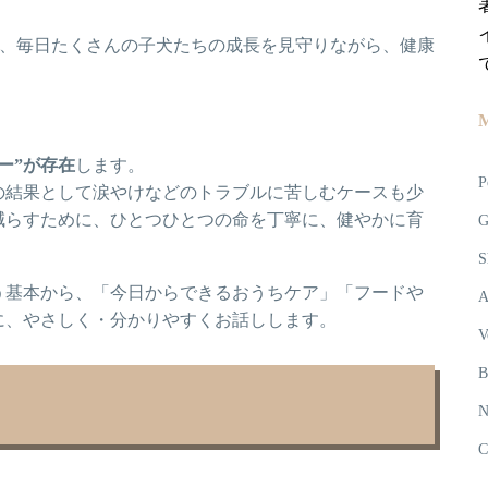
ーとして、毎日たくさんの子犬たちの成長を見守りながら、健康
ー”が存在
します。
P
の結果として涙やけなどのトラブルに苦しむケースも少
減らすために、ひとつひとつの命を丁寧に、健やかに育
G
S
う基本から、「今日からできるおうちケア」「フードや
A
に、やさしく・分かりやすくお話しします。
V
B
N
C