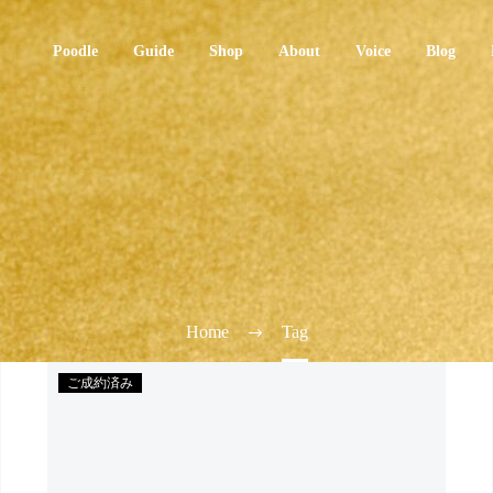
Poodle
Guide
Shop
About
Voice
Blog
Home
Tag
ご成約済み