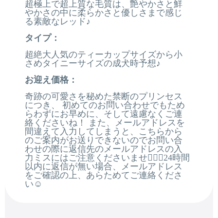
超極上で超上質な毛質は、艶やかさと鮮
やかさの中に柔らかさと優しさまで感じ
る素敵なレッド♪
タイプ：
超絶大人気のティーカップサイズから小
さめタイニーサイズの成犬時予想♪
お迎え価格：
奇跡の可愛さを秘めた禁断のプリンセス
につき、 初めてのお問い合わせでもため
らわずにお早めに、そして遠慮なくご連
絡くださいね！ また、メールアドレスを
間違えて入力してしまうと、こちらから
のご案内がお送りできないのでお問い合
わせの際に返信先のメールアドレスの入
力ミスにはご注意くださいませ🙇🏻‍♂️24時間
以内に返信が無い場合、メールアドレス
をご確認の上、あらためてご連絡くださ
い☺️