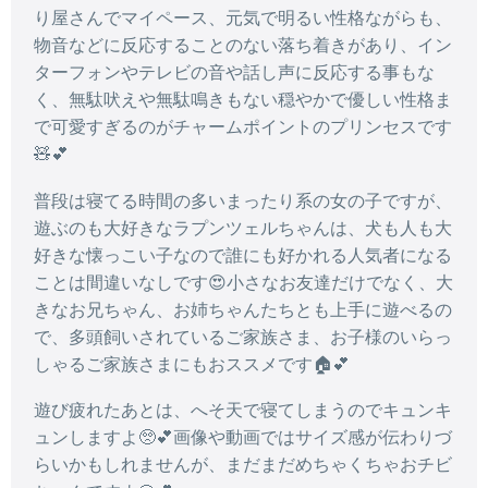
り屋さんでマイペース、元気で明るい性格ながらも、
物音などに反応することのない落ち着きがあり、イン
ターフォンやテレビの音や話し声に反応する事もな
く、無駄吠えや無駄鳴きもない穏やかで優しい性格ま
で可愛すぎるのがチャームポイントのプリンセスです
🧸💕
普段は寝てる時間の多いまったり系の女の子ですが、
遊ぶのも大好きなラプンツェルちゃんは、犬も人も大
好きな懐っこい子なので誰にも好かれる人気者になる
ことは間違いなしです😍小さなお友達だけでなく、大
きなお兄ちゃん、お姉ちゃんたちとも上手に遊べるの
で、多頭飼いされているご家族さま、お子様のいらっ
しゃるご家族さまにもおススメです🏠💕
遊び疲れたあとは、へそ天で寝てしまうのでキュンキ
ュンしますよ🥺💕画像や動画ではサイズ感が伝わりづ
らいかもしれませんが、まだまだめちゃくちゃおチビ