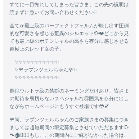
すでに一目惚れしてしまった皆さま、この先の説明は
読まずに急いでお問い合わせください‼️
全てが最上級のパーフェクトフォルムが映し出す圧倒
的な可愛さを感じる驚異のシルエット🐶❤️どこから見
ても最上級のポテンシャルの高さを存分に感じさせる
超極上のレッド女の子、
✨✨✨✨✨✨✨✨✨✨✨
✨🌹ラプンツェルちゃん🌹✨
✨✨✨✨✨✨✨✨✨✨✨
超絶ウルトラ級の禁断のネーミングだけあり、皆さま
の期待を裏切らないスペシャルな雰囲気を存分に出し
ながらホームページにもうすぐ登場です😎💕
🌹尚、ラプンツェルちゃんのご家族さまの募集につき
ましては超短期間の限定募集とさせていただきます🐶
🐾🏠🙇🏻‍♂️もし、この期間内にご縁がなかった場合は、