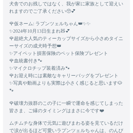
犬舎でのお残しではなく、我が家に家族として迎えい
れますのでご了承ください🥺💕
🌹仮ネーム: ラプンツェルちゃん👑✨✨
✨2024年10月13日生まれ🧸💕
🌹超絶大人気のティーカップサイズから小さめタイニ
ーサイズの成犬時予想👑
✨アイペット損害保険のペット保険プレゼント
🌹血統書付き🐾
✨マイクロチップ装着済み🐾
🌹お迎え時には素敵なキャリーバッグをプレゼント
✨写真や動画よりも実際は小さく感じると思います🐶
🐾
🌹破壊力抜群のこの子に一瞬で運命を感じてしまった
皆さま、ご縁のタイミングはまさに今です❤️
ムチムチな身体で元気に遊びまわる姿を見ているだけ
で涙が出るほど可愛いラプンツェルちゃんは、のんび