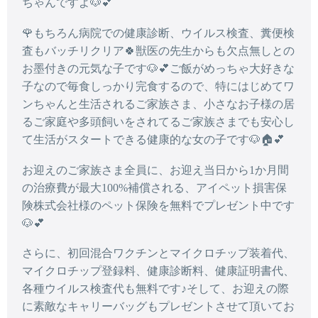
ちゃんですよ🐶💕
🌹もちろん病院での健康診断、ウイルス検査、糞便検
査もバッチリクリア🍀獣医の先生からも欠点無しとの
お墨付きの元気な子です🐶💕ご飯がめっちゃ大好きな
子なので毎食しっかり完食するので、特にはじめてワ
ンちゃんと生活されるご家族さま、小さなお子様の居
るご家庭や多頭飼いをされてるご家族さまでも安心し
て生活がスタートできる健康的な女の子です🐶🏠💕
お迎えのご家族さま全員に、お迎え当日から1か月間
の治療費が最大100%補償される、アイペット損害保
険株式会社様のペット保険を無料でプレゼント中です
🐶💕
さらに、初回混合ワクチンとマイクロチップ装着代、
マイクロチップ登録料、健康診断料、健康証明書代、
各種ウイルス検査代も無料です♪そして、お迎えの際
に素敵なキャリーバッグもプレゼントさせて頂いてお