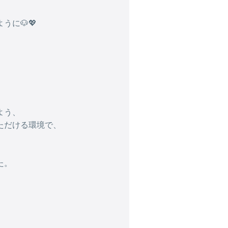
に🐶💖
、
よう、
ただける環境で、
た。