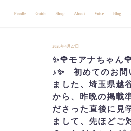
Poodle
Guide
Shop
About
Voice
Blog
2026年4月27日
✨🌹モアナちゃん🌹✨
♪✨ 初めてのお
ました、埼玉県越
から、昨晩の掲載
ださった直後に見
まして、先ほどご