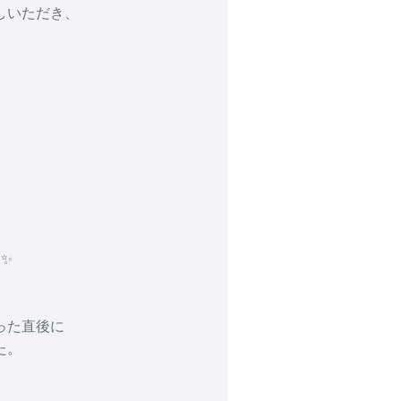
しいただき、
、
✨
った直後に
た。