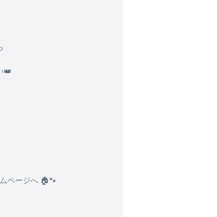
ら
👑
ムページへ 🏠🐾