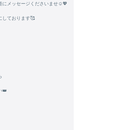
にメッセージくださいませ☺️💖
しております🥰
ら
👑