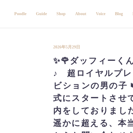
Poodle
Guide
Shop
About
Voice
Blog
2026年5月29日
✨🌹ダッフィーくん🌹
♪ 超ロイヤルプ
ビションの男の子 
式にスタートさせ
内をしておりまし
遥かに超える、本