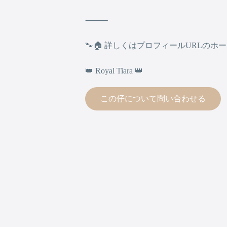
⸻
🐾🏠 詳しくはプロフィールURLのホー
👑 Royal Tiara 👑
この仔について問い合わせる