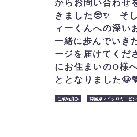
からお問い合わせ
きました🥺✨ そ
ィーくんへの深い
一緒に歩んでいき
ージを届けてくだ
にお住まいのO様
ととなりました🐶
ご成約済み
韓国系マイクロミニビシ