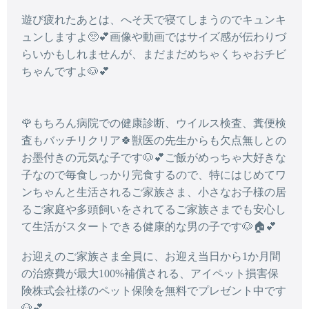
遊び疲れたあとは、へそ天で寝てしまうのでキュンキ
ュンしますよ🥺💕画像や動画ではサイズ感が伝わりづ
らいかもしれませんが、まだまだめちゃくちゃおチビ
ちゃんですよ🐶💕
🌹もちろん病院での健康診断、ウイルス検査、糞便検
査もバッチリクリア🍀獣医の先生からも欠点無しとの
お墨付きの元気な子です🐶💕ご飯がめっちゃ大好きな
子なので毎食しっかり完食するので、特にはじめてワ
ンちゃんと生活されるご家族さま、小さなお子様の居
るご家庭や多頭飼いをされてるご家族さまでも安心し
て生活がスタートできる健康的な男の子です🐶🏠💕
お迎えのご家族さま全員に、お迎え当日から1か月間
の治療費が最大100%補償される、アイペット損害保
険株式会社様のペット保険を無料でプレゼント中です
🐶💕