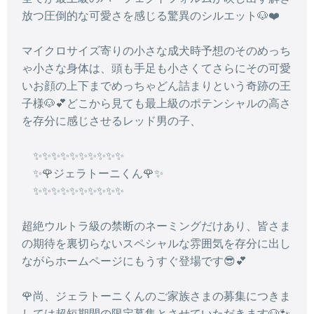
放つ圧倒的な可愛さを感じる驚異のシルエット🐶❤️
マイクロサイズ寄りの小さな成犬時予想のそのめっち
ゃ小さな身体は、頭も手足も小さくてさらにその可愛
いお顔の上下までめっちゃどん詰まりという奇跡の王
子様🐶💕どこから見ても最上級のポテンシャルの高さ
を存分に感じさせるレッド男の子、
✨✨✨✨✨✨✨✨✨✨
✨🌹ジェラトーニくん🌹✨
✨✨✨✨✨✨✨✨✨✨
超絶ウルトラ級の禁断のネーミングだけあり、皆さま
の期待を裏切らないスペシャルな雰囲気を存分に出し
ながらホームページにもうすぐ登場です😎💕
🌹尚、ジェラトーニくんのご家族さまの募集につきま
しては超短期間の限定募集とさせていただきます🐶🐾