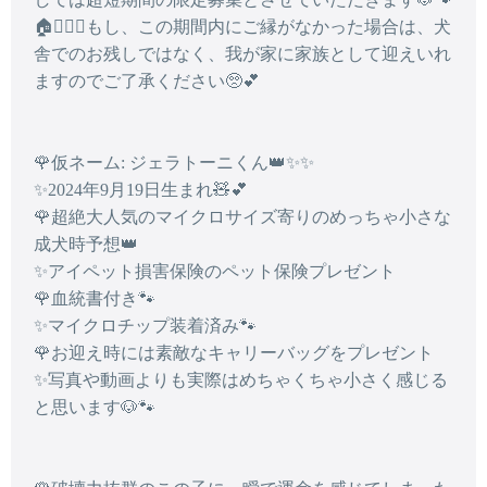
🏠🙇🏻‍♂️もし、この期間内にご縁がなかった場合は、犬
舎でのお残しではなく、我が家に家族として迎えいれ
ますのでご了承ください🥺💕
🌹仮ネーム: ジェラトーニくん👑✨✨
✨2024年9月19日生まれ🧸💕
🌹超絶大人気のマイクロサイズ寄りのめっちゃ小さな
成犬時予想👑
✨アイペット損害保険のペット保険プレゼント
🌹血統書付き🐾
✨マイクロチップ装着済み🐾
🌹お迎え時には素敵なキャリーバッグをプレゼント
✨写真や動画よりも実際はめちゃくちゃ小さく感じる
と思います🐶🐾