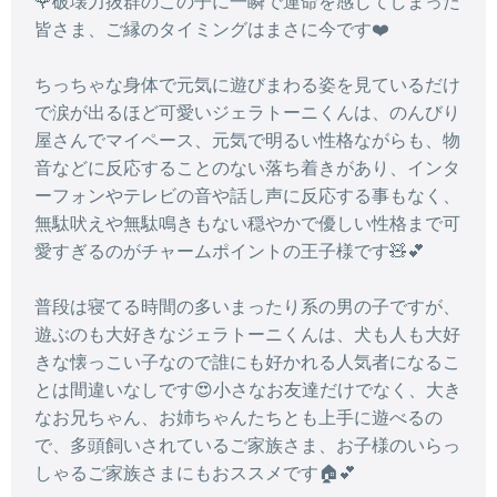
🌹破壊力抜群のこの子に一瞬で運命を感じてしまった
皆さま、ご縁のタイミングはまさに今です❤️
ちっちゃな身体で元気に遊びまわる姿を見ているだけ
で涙が出るほど可愛いジェラトーニくんは、のんびり
屋さんでマイペース、元気で明るい性格ながらも、物
音などに反応することのない落ち着きがあり、インタ
ーフォンやテレビの音や話し声に反応する事もなく、
無駄吠えや無駄鳴きもない穏やかで優しい性格まで可
愛すぎるのがチャームポイントの王子様です🧸💕
普段は寝てる時間の多いまったり系の男の子ですが、
遊ぶのも大好きなジェラトーニくんは、犬も人も大好
きな懐っこい子なので誰にも好かれる人気者になるこ
とは間違いなしです😍小さなお友達だけでなく、大き
なお兄ちゃん、お姉ちゃんたちとも上手に遊べるの
で、多頭飼いされているご家族さま、お子様のいらっ
しゃるご家族さまにもおススメです🏠💕