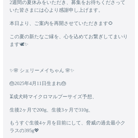
2週間の夏休みをいただき、募集をお待ちくださって
いた皆さまには心より感謝申し上げます。
本日より、
ご案内を再開
させていただきます🌻
この夏の新たなご縁を、心を込めてお繋ぎしてまいり
ます🕊️✨
✨🌸 シェリーメイちゃん 🌸✨
🎂2025年4月11日生まれ🎂
⏳成犬時マイクロマルプーサイズ予想、
生後2ヶ月で200g、生後3ヶ月で310g、
もうすぐ生後4ヶ月を目前にして、脅威の過去最小ク
ラスの395g💖