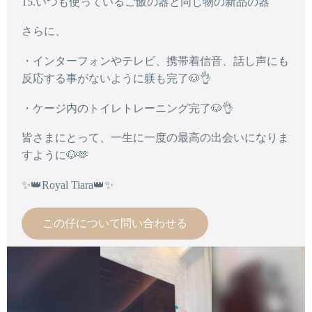
15.いつも使っているご飯の器と同じ物の新品の器
さらに、
・インターフォンやテレビ、携帯着信音、話し声にも
反応する事がないように躾も完了🐶👌
・ケージ内のトイレトレーニング完了🐶👌
皆さまにとって、一生に一度の最高の出会いになりま
すように🐶🫶
✨👑Royal Tiara👑✨
この仔について問い合わせる