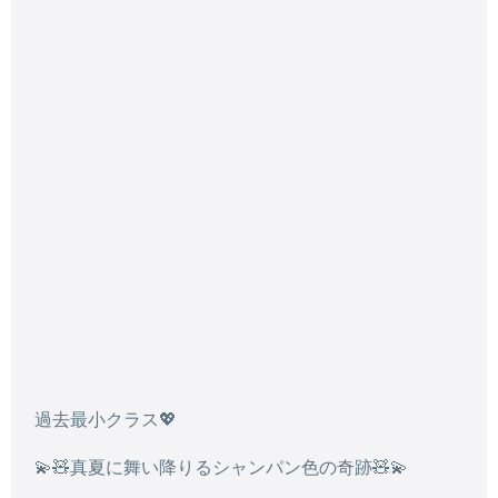
過去最小クラス💖
💫🧸真夏に舞い降りるシャンパン色の奇跡🧸💫