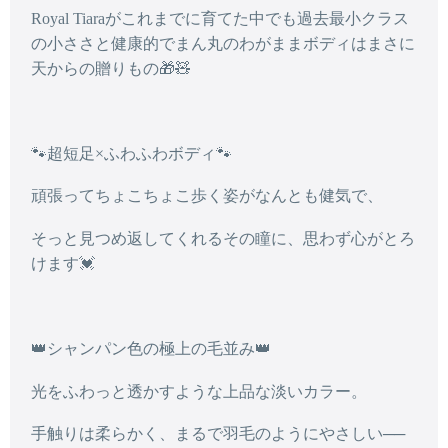
Royal Tiaraがこれまでに育てた中でも過去
最小クラス
の小ささと
健康的でまん丸のわがままボディはまさに
天からの贈りもの🎁🧸
🐾超短足×ふわふわボディ🐾
頑張ってちょこちょこ歩く姿がなんとも健気で、
そっと見つめ返してくれるその瞳に、思わず心がとろ
けます💓
👑シャンパン色の極上の毛並み👑
光をふわっと透かすような上品な淡いカラー。
手触りは柔らかく、まるで羽毛のようにやさしい──