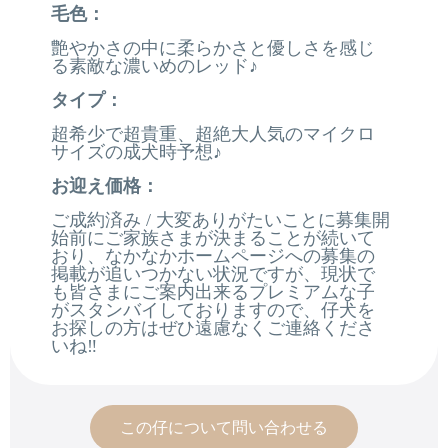
毛色：
艶やかさの中に柔らかさと優しさを感じ
る素敵な濃いめのレッド♪
タイプ：
超希少で超貴重、超絶大人気のマイクロ
サイズの成犬時予想♪
お迎え価格：
ご成約済み / 大変ありがたいことに募集開
始前にご家族さまが決まることが続いて
おり、なかなかホームページへの募集の
掲載が追いつかない状況ですが、現状で
も皆さまにご案内出来るプレミアムな子
がスタンバイしておりますので、仔犬を
お探しの方はぜひ遠慮なくご連絡くださ
いね‼️
この仔について問い合わせる