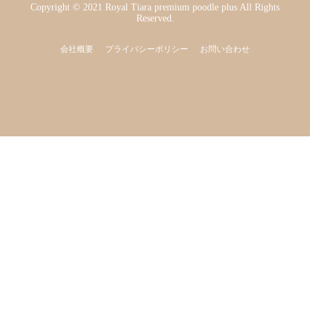
Copyright © 2021 Royal Tiara premium poodle plus All Rights
Reserved.
会社概要
プライバシーポリシー
お問い合わせ