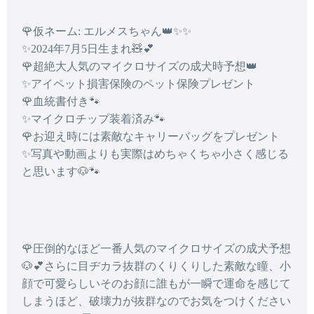
🌹仮ネーム: エルメスちゃん👑✨✨
✨2024年7月5日生まれ🧸💕
🌹超絶大人気のマイクロサイズの成犬時予想👑
✨アイペット損害保険のペット保険プレゼント
🌹血統書付き🐾
✨マイクロチップ装着済み🐾
🌹お迎え時には素敵なキャリーバッグをプレゼント
✨写真や動画よりも実際はめちゃくちゃ小さく感じる
と思います🐶🐾
🌹圧倒的なほど一番人気のマイクロサイズの成犬予想
🐶💕さらに目ヂカラ抜群のくりくりした素敵な瞳、小
顔で可愛らしいそのお顔に誰もが一瞬で運命を感じて
しまうほど、破壊力が抜群なのでお気をつけください