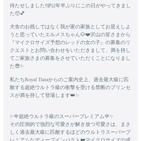
待たせしました‼️約2年半ぶりにこの日がやってきまし
た🥺💕
犬舎のお残しではなく我が家の家族としてお迎えしよ
うと思っていたエルメスちゃん🐶❤️沢山の皆さまから
『マイクロサイズ予想のレッドの女の子』の募集のリ
クエストとお問い合わせをいただきまして、満を持し
てご家族さまの募集をさせていただくことになりまし
た😎✨
私たちRoyal Tiaraからのご案内史上、過去最大級に匹
敵する超絶ウルトラ級の衝撃を受ける禁断のプリンセ
スが満を持して登場します👑✨
✨🌹超絶ウルトラ級のスーパープレミアム🌹✨
その圧倒的で強烈な可愛さが解き放つ可愛さは、まさ
しく過去最大級に匹敵するほどのウルトラスーパープ
レミアムなディープインパクト❤️マイクロサイズの成