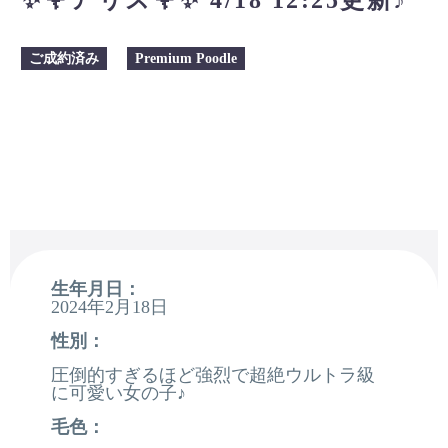
ご成約済み
Premium Poodle
生年月日：
2024年2月18日
性別：
圧倒的すぎるほど強烈で超絶ウルトラ級
に可愛い女の子♪
毛色：