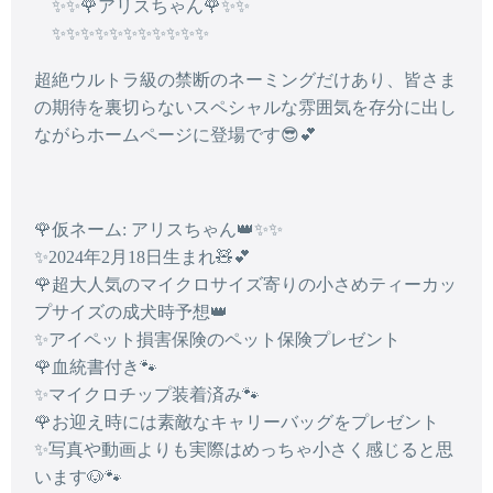
✨✨🌹アリスちゃん🌹✨✨
✨✨✨✨✨✨✨✨✨✨✨
超絶ウルトラ級の禁断のネーミングだけあり、皆さま
の期待を裏切らないスペシャルな雰囲気を存分に出し
ながらホームページに登場です😎💕
🌹仮ネーム: アリスちゃん👑✨✨
✨2024年2月18日生まれ🧸💕
🌹超大人気のマイクロサイズ寄りの小さめティーカッ
プサイズの成犬時予想👑
✨アイペット損害保険のペット保険プレゼント
🌹血統書付き🐾
✨マイクロチップ装着済み🐾
🌹お迎え時には素敵なキャリーバッグをプレゼント
✨写真や動画よりも実際はめっちゃ小さく感じると思
います🐶🐾