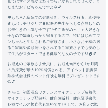
画ではサイズ感が伝わりづらいかもしれませんが、ま
だまだおチビちゃんですよ🐶💕
🌹もちろん病院での健康診断、ウイルス検査、糞便検
査もバッチリクリア🍀獣医の先生からも欠点無しとの
お墨付きの元気な子です🐶💕ご飯がめっちゃ大好きな
子なので毎食しっかり完食するので、特にはじめてワ
ンちゃんと生活されるご家族さま、小さなお子様の居
るご家庭や多頭飼いをされてるご家族さまでも安心し
て生活がスタートできる健康的な女の子です🐶🏠💕
お迎えのご家族さま全員に、お迎え当日から1か月間
の治療費が最大100%補償される、アイペット損害保
険株式会社様のペット保険を無料でプレゼント中です
🐶💕
さらに、初回混合ワクチンとマイクロチップ装着代、
マイクロチップ登録料、健康診断料、健康証明書代、
各種ウイルス検査代も無料です♪そして、お迎えの際