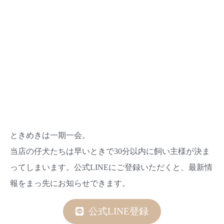
ときめきは一期一会。
当店の仔犬たちは早いときで30分以内に飼い主様が決ま
ってしまいます。公式LINEにご登録いただくと、最新情
報をまっ先にお知らせできます。
公式LINE登録