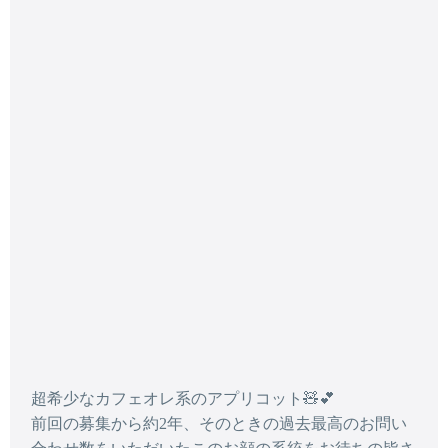
超希少なカフェオレ系のアプリコット🧸💕
前回の募集から約2年、そのときの過去最高のお問い