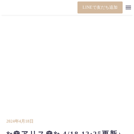
LINEで友だち追加
2024年4月18日
✨🌹アリス🌹✨ 4/18 12:25更新♪