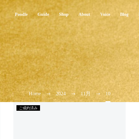
Poodle
Guide
Shop
About
Voice
Blog
Home
2024
11月
10
ご成約済み